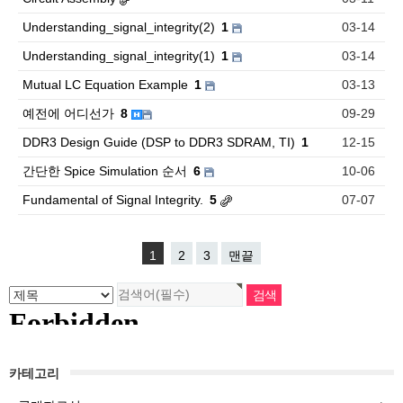
Understanding_signal_integrity(2)
1
03-14
Understanding_signal_integrity(1)
1
03-14
Mutual LC Equation Example
1
03-13
예전에 어디선가
8
09-29
DDR3 Design Guide (DSP to DDR3 SDRAM, TI)
1
12-15
간단한 Spice Simulation 순서
6
10-06
Fundamental of Signal Integrity.
5
07-07
1
2
3
맨끝
카테고리